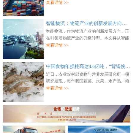
对外披露，已联合万纬物流及信建赢石成功并
查看详情 >>
购上海、宁波两处核心物流资产。公开信息显
示...
智能物流：物流产业的创新发展方向，正引领物流产业的升级转型
智能物流，作为物流产业的创新发展方向，正
在引领着物流产业的升级转型。本文将从智能
物流的现状和发展趋势、应用场景、转型之路
查看详情 >>
和未来展望等方面展开论述。首先，我们需
要...
中国食物年损耗高达4.6亿吨，“背锅侠”之一是冷链物流基础薄弱
近日，农业农村部食物与营养发展研究所一项
研究发现，每年我国蔬菜、水果、水产品、粮
食、肉类、奶类、蛋类七大类食物按重量加权
查看详情 >>
平均损耗和浪费率合计22.7%，约4.6亿吨，其
中...