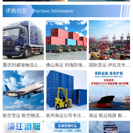
求购信息
Purchase Information
重庆到威海物流公司（2021天天发车/快速直达）[全境直送]重庆至威海物流公司
佛山海运 到海防海运 佛山建翔国际海运 集装箱出口运输
国际货运 伊拉克专线 国际空运FBA头程双清包税到门
航空货运 航空物流 航空快递 空运货物 空运快递 国内空运
泉州海运公司专注内贸集装箱门到门运输业务
海运 航运线路 船运费 船舶运输服务 国内水运公司 交航沿江沿海运输