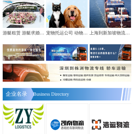
游艇租赁 游艇求婚 游艇生日宴会 游艇轰趴 出海海钓费用
宠物托运公司 动物运输 邮寄猫咪狗狗 飞机随机 手续代办
上海到新加坡物流【美设】食品家具船舶运输物流公司服务
企业名录
Business Directory