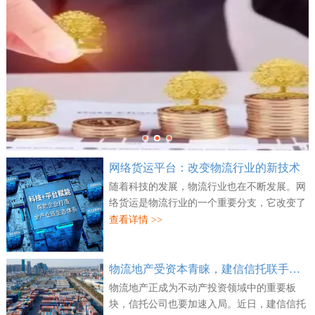
网络货运平台：改变物流行业的新技术
随着科技的发展，物流行业也在不断发展。网
络货运是物流行业的一个重要分支，它改变了
传统物流的方式，为企业和消费者提供了更多
查看详情 >>
的便利。网络货运是一种新兴的物流技术，
它...
物流地产受资本青睐，建信信托联手万纬物流并购两处资产
物流地产正成为不动产投资领域中的重要板
块，信托公司也要加速入局。近日，建信信托