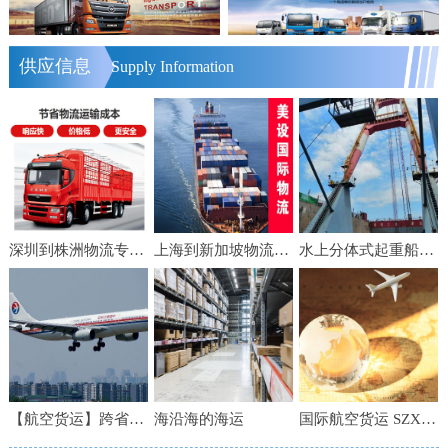
供应信息
Supply Information
深圳到株洲物流专线 轿车运输 零担货物运输 物流电话
上海到新加坡物流【美设】食品家具船舶运输物流公司服务好便宜
水上分体式起重船公司 船舶租赁 水下工程 水下施工
【航空货运】跨省急件 当日达 上海空运 6小时到港
海沿海的海运
国际航空货运 SZX直飞BKK空运到机场时效快渠道稳