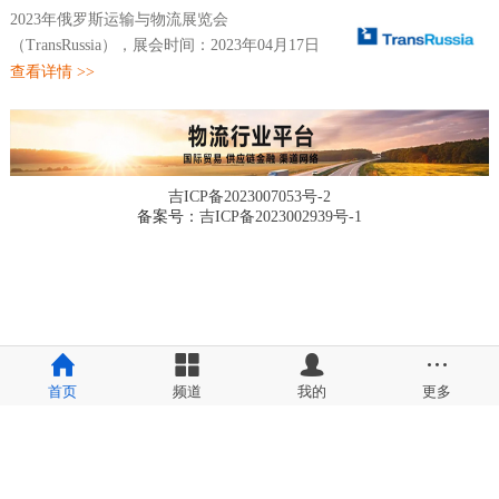
2023年俄罗斯运输与物流展览会
（TransRussia），展会时间：2023年04月17日
~04月19日，展会地点：俄罗斯-莫斯科-
查看详情 >>
Crocus-Expo IEC, Krasnogorsk, 65-66 km
Moscow Ring Road ,Russia-莫斯科克洛库斯国
际会展...
吉ICP备2023007053号-2
备案号：
吉ICP备2023002939号-1
首页
频道
我的
更多