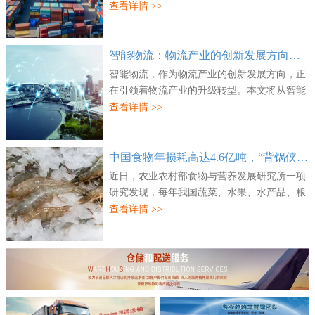
对外披露，已联合万纬物流及信建赢石成功并
查看详情 >>
购上海、宁波两处核心物流资产。公开信息显
示...
智能物流：物流产业的创新发展方向，正引领物流产业的升级转型
智能物流，作为物流产业的创新发展方向，正
在引领着物流产业的升级转型。本文将从智能
物流的现状和发展趋势、应用场景、转型之路
查看详情 >>
和未来展望等方面展开论述。首先，我们需
要...
中国食物年损耗高达4.6亿吨，“背锅侠”之一是冷链物流基础薄弱
近日，农业农村部食物与营养发展研究所一项
研究发现，每年我国蔬菜、水果、水产品、粮
食、肉类、奶类、蛋类七大类食物按重量加权
查看详情 >>
平均损耗和浪费率合计22.7%，约4.6亿吨，其
中...