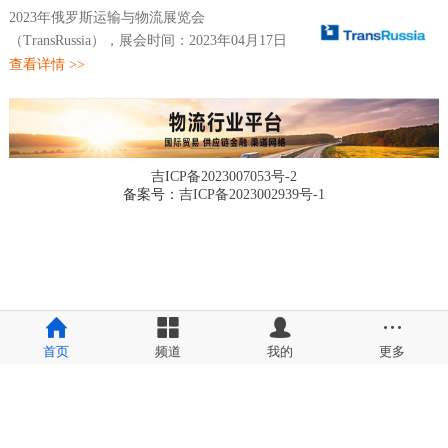
2023年俄罗斯运输与物流展览会
（TransRussia），展会时间：2023年04月17日
~04月19日，展会地点：俄罗斯-莫斯科-
查看详情 >>
Crocus-Expo IEC, Krasnogorsk, 65-66 km
Moscow Ring Road ,Russia-莫斯科克洛库斯国
际会展...
吉ICP备2023007053号-2
备案号：
吉ICP备2023002939号-1
首页
频道
我的
更多