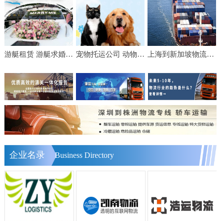
游艇租赁 游艇求婚 游艇生日宴会 游艇轰趴 出海海钓费用
宠物托运公司 动物运输 邮寄猫咪狗狗 飞机随机 手续代办
上海到新加坡物流【美设】食品家具船舶运输物流公司服务
企业名录
Business Directory