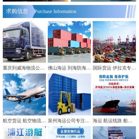
求购信息
Purchase Information
重庆到威海物流公司（2021天天发车/快速直达）[全境直送]重庆至威海物流公司
佛山海运 到海防海运 佛山建翔国际海运 集装箱出口运输
国际货运 伊拉克专线 国际空运FBA头程双清包税到门
航空货运 航空物流 航空快递 空运货物 空运快递 国内空运
泉州海运公司专注内贸集装箱门到门运输业务
海运 航运线路 船运费 船舶运输服务 国内水运公司 交航沿江沿海运输