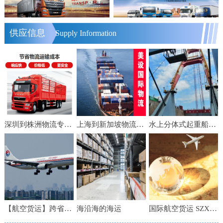
供应信息
Supply Information
深圳到株洲物流专线 轿车运输 零担货物运输 物流电话
上海到新加坡物流【美设】食品家具船舶运输物流公司服务好便宜
水上分体式起重船公司 船舶租赁 水下工程 水下施工
【航空货运】跨省急件 当日达 上海空运 6小时到港
海沿海的海运
国际航空货运 SZX直飞BKK空运到机场时效快渠道稳