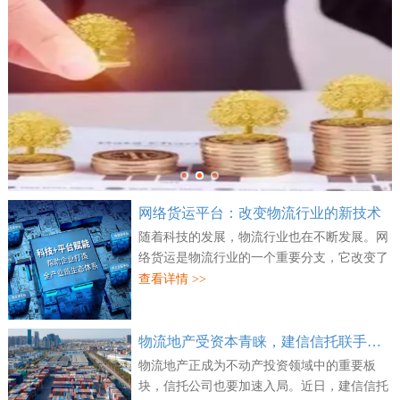
网络货运平台：改变物流行业的新技术
随着科技的发展，物流行业也在不断发展。网
络货运是物流行业的一个重要分支，它改变了
传统物流的方式，为企业和消费者提供了更多
查看详情 >>
的便利。网络货运是一种新兴的物流技术，
它...
物流地产受资本青睐，建信信托联手万纬物流并购两处资产
物流地产正成为不动产投资领域中的重要板
块，信托公司也要加速入局。近日，建信信托