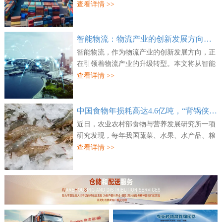
对外披露，已联合万纬物流及信建赢石成功并
查看详情 >>
购上海、宁波两处核心物流资产。公开信息显
示...
智能物流：物流产业的创新发展方向，正引领物流产业的升级转型
智能物流，作为物流产业的创新发展方向，正
在引领着物流产业的升级转型。本文将从智能
物流的现状和发展趋势、应用场景、转型之路
查看详情 >>
和未来展望等方面展开论述。首先，我们需
要...
中国食物年损耗高达4.6亿吨，“背锅侠”之一是冷链物流基础薄弱
近日，农业农村部食物与营养发展研究所一项
研究发现，每年我国蔬菜、水果、水产品、粮
食、肉类、奶类、蛋类七大类食物按重量加权
查看详情 >>
平均损耗和浪费率合计22.7%，约4.6亿吨，其
中...