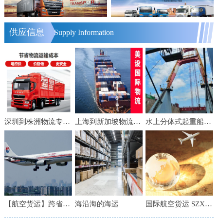
供应信息
Supply Information
深圳到株洲物流专线 轿车运输 零担货物运输 物流电话
上海到新加坡物流【美设】食品家具船舶运输物流公司服务好便宜
水上分体式起重船公司 船舶租赁 水下工程 水下施工
【航空货运】跨省急件 当日达 上海空运 6小时到港
海沿海的海运
国际航空货运 SZX直飞BKK空运到机场时效快渠道稳