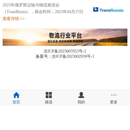
2023年俄罗斯运输与物流展览会
（TransRussia），展会时间：2023年04月17日
~04月19日，展会地点：俄罗斯-莫斯科-
查看详情 >>
Crocus-Expo IEC, Krasnogorsk, 65-66 km
Moscow Ring Road ,Russia-莫斯科克洛库斯国
际会展...
吉ICP备2023007053号-2
备案号：
吉ICP备2023002939号-1
首页
频道
我的
更多