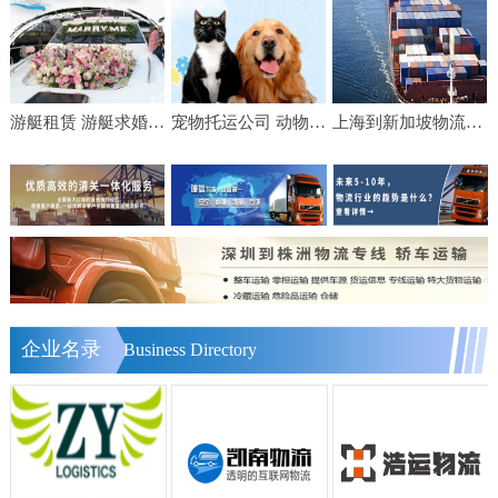
游艇租赁 游艇求婚 游艇生日宴会 游艇轰趴 出海海钓费用
宠物托运公司 动物运输 邮寄猫咪狗狗 飞机随机 手续代办
上海到新加坡物流【美设】食品家具船舶运输物流公司服务
企业名录
Business Directory