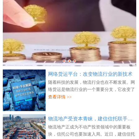
网络货运平台：改变物流行业的新技术
随着科技的发展，物流行业也在不断发展。网
络货运是物流行业的一个重要分支，它改变了
传统物流的方式，为企业和消费者提供了更多
查看详情 >>
的便利。网络货运是一种新兴的物流技术，
它...
物流地产受资本青睐，建信信托联手万纬物流并购两处资产
物流地产正成为不动产投资领域中的重要板
块，信托公司也要加速入局。近日，建信信托