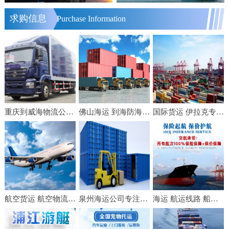
求购信息
Purchase Information
重庆到威海物流公司（2021天天发车/快速直达）[全境直送]重庆至威海物流公司
佛山海运 到海防海运 佛山建翔国际海运 集装箱出口运输
国际货运 伊拉克专线 国际空运FBA头程双清包税到门
航空货运 航空物流 航空快递 空运货物 空运快递 国内空运
泉州海运公司专注内贸集装箱门到门运输业务
海运 航运线路 船运费 船舶运输服务 国内水运公司 交航沿江沿海运输