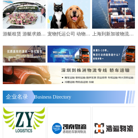
游艇租赁 游艇求婚 游艇生日宴会 游艇轰趴 出海海钓费用
宠物托运公司 动物运输 邮寄猫咪狗狗 飞机随机 手续代办
上海到新加坡物流【美设】食品家具船舶运输物流公司服务
企业名录
Business Directory