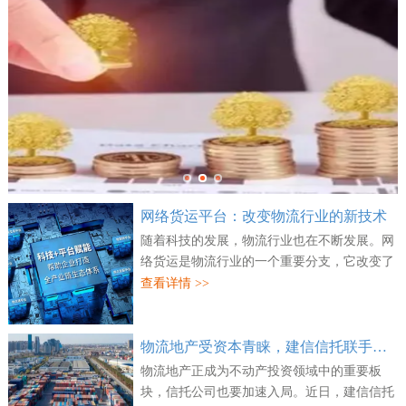
网络货运平台：改变物流行业的新技术
随着科技的发展，物流行业也在不断发展。网
络货运是物流行业的一个重要分支，它改变了
传统物流的方式，为企业和消费者提供了更多
查看详情 >>
的便利。网络货运是一种新兴的物流技术，
它...
物流地产受资本青睐，建信信托联手万纬物流并购两处资产
物流地产正成为不动产投资领域中的重要板
块，信托公司也要加速入局。近日，建信信托