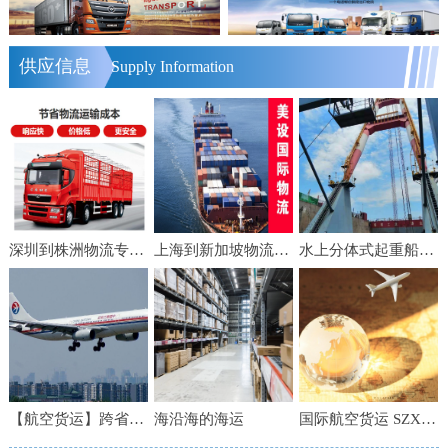
供应信息
Supply Information
深圳到株洲物流专线 轿车运输 零担货物运输 物流电话
上海到新加坡物流【美设】食品家具船舶运输物流公司服务好便宜
水上分体式起重船公司 船舶租赁 水下工程 水下施工
【航空货运】跨省急件 当日达 上海空运 6小时到港
海沿海的海运
国际航空货运 SZX直飞BKK空运到机场时效快渠道稳