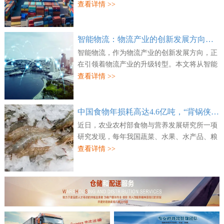
对外披露，已联合万纬物流及信建赢石成功并
查看详情 >>
购上海、宁波两处核心物流资产。公开信息显
示...
智能物流：物流产业的创新发展方向，正引领物流产业的升级转型
智能物流，作为物流产业的创新发展方向，正
在引领着物流产业的升级转型。本文将从智能
物流的现状和发展趋势、应用场景、转型之路
查看详情 >>
和未来展望等方面展开论述。首先，我们需
要...
中国食物年损耗高达4.6亿吨，“背锅侠”之一是冷链物流基础薄弱
近日，农业农村部食物与营养发展研究所一项
研究发现，每年我国蔬菜、水果、水产品、粮
食、肉类、奶类、蛋类七大类食物按重量加权
查看详情 >>
平均损耗和浪费率合计22.7%，约4.6亿吨，其
中...